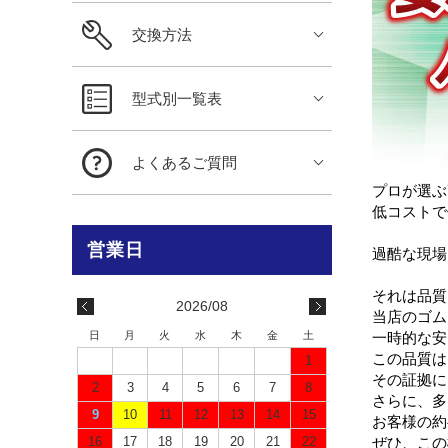
交換方法
型式別一覧表
よくあるご質問
プロが選ぶ
低コストで
過酷な現場
それは品質
2026/08
当店のゴム
日
月
火
水
木
金
土
一時的な安
この品質は
1
その証拠に
2
3
4
5
6
7
8
さらに、多
9
10
11
12
13
14
15
お客様の約
16
17
18
19
20
21
22
ぜひ、この