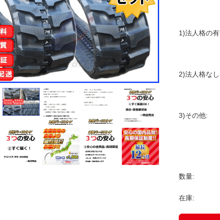
1)法人格の
2)法人格なし
3)その他:
数量:
在庫: