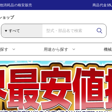
他消耗品の格安販売
商品代金
15
ショップ
ら探す
用途から探す
機械