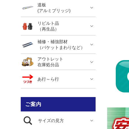
道板
(アルミブリッジ)
リビルト品
（再生品）
補修・補強部材
（バケットまわりなど）
アウトレット
在庫処分品
あ行～ら行
ご案内
サイズの見方