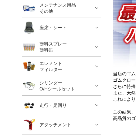
メンテナンス用品
その他
座席・シート
塗料スプレー
塗料缶
エレメント
フィルター
当店のゴム
ゴムクロー
シリンダー
さらに特殊
O/Hシールセット
また、天然
これにより
走行・足回り
この結果、
高品質のゴ
アタッチメント