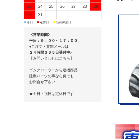
23
24
25
26
27
28
29
30
31
■
■
■
今日
定休日
出荷休業日
《営業時間》
平日：９：００～１７：００
●ご注文・質問メールは
２４時間３６５日受付中♪
【お問い合わせはこちら】
ゴムクローラーから建機部品
建機パーツの事なら何でも
お問合せ下さい
★土日・祝日は定休日です