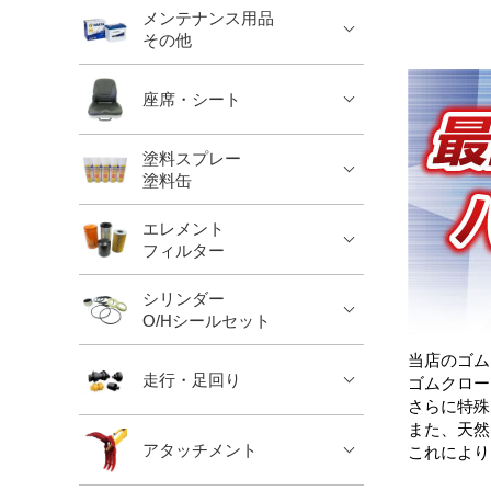
メンテナンス用品
その他
座席・シート
塗料スプレー
塗料缶
エレメント
フィルター
シリンダー
O/Hシールセット
当店のゴム
走行・足回り
ゴムクロー
さらに特殊
また、天然
アタッチメント
これにより