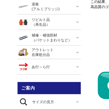
この結果、
道板
高品質のゴ
(アルミブリッジ)
リビルト品
（再生品）
補修・補強部材
（バケットまわりなど）
アウトレット
在庫処分品
あ行～ら行
ご案内
サイズの見方