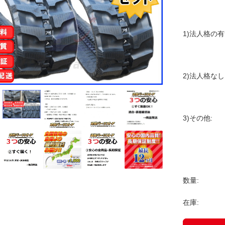
1)法人格の
2)法人格なし
3)その他:
数量:
在庫: