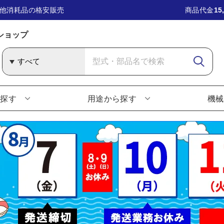
他消耗品の格安販売
商品代金
15
ショップ
ら探す
用途から探す
機械