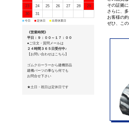
その証拠に
23
24
25
26
27
28
29
さらに、多
30
31
お客様の約
■
■
■
今日
定休日
出荷休業日
ぜひ、この
《営業時間》
平日：９：００～１７：００
●ご注文・質問メールは
２４時間３６５日受付中♪
【お問い合わせはこちら】
ゴムクローラーから建機部品
建機パーツの事なら何でも
お問合せ下さい
★土日・祝日は定休日です