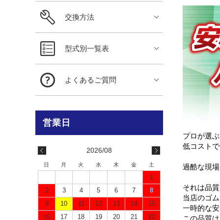
交換方法
型式別一覧表
よくあるご質問
プロが選ぶ
低コストで
2026/08
日
月
火
水
木
金
土
過酷な現場
1
それは品質
2
3
4
5
6
7
8
当店のゴム
9
10
11
12
13
14
15
一時的な安
16
17
18
19
20
21
22
この品質は