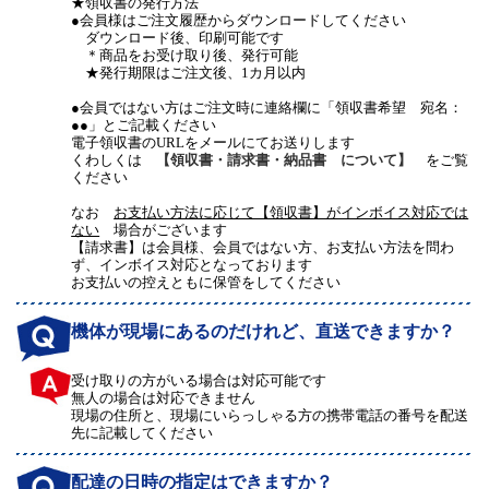
★領収書の発行方法
●会員様はご注文履歴からダウンロードしてください
ダウンロード後、印刷可能です
＊商品をお受け取り後、発行可能
★発行期限はご注文後、1カ月以内
●会員ではない方はご注文時に連絡欄に「領収書希望 宛名：
●●」とご記載ください
電子領収書のURLをメールにてお送りします
くわしくは
【領収書・請求書・納品書 について】
をご覧
ください
なお
お支払い方法に応じて【領収書】がインボイス対応では
ない
場合がございます
【請求書】は会員様、会員ではない方、お支払い方法を問わ
ず、インボイス対応となっております
お支払いの控えともに保管をしてください
機体が現場にあるのだけれど、直送できますか？
受け取りの方がいる場合は対応可能です
無人の場合は対応できません
現場の住所と、現場にいらっしゃる方の携帯電話の番号を配送
先に記載してください
配達の日時の指定はできますか？