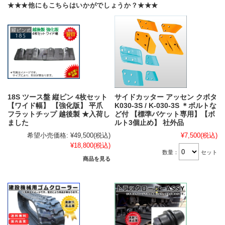
★★★他にもこちらはいかがでしょうか？★★★
18S ツース盤 縦ピン 4枚セット
サイドカッター アッセン クボタ
【ワイド幅】 【強化版】 平爪
K030-3S / K-030-3S ＊ボルトな
フラットチップ 越後製 ★入荷し
ど付 【標準バケット専用】【ボ
ました
ルト3個止め】 社外品
希望小売価格:
¥49,500
(税込)
¥7,500
(税込)
¥18,800
(税込)
数量：
セット
商品を見る