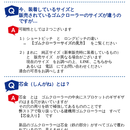
今、装着しているサイズと
販売されているゴムクローラーのサイズが違うの
ですが…
可能性としては２つございます
１）
ショートピッチ と ロングピッチの違い
→
【ゴムクローラーサイズの見方】
をご覧ください
２）
まれに 純正サイズ（新車販売時に装着しているもの）
と 販売サイズ が異なる場合がございます
現在のサイズ をお調べの上、
LINE
、
こちらから
あるいは 電話 にてお問い合わせください
適合の可否をお調べします
芯金（しんがね）とは？
芯金 とは ゴムクローラーの中央にスプロケットのギザギザ
のはまる穴があいていますが
その穴の周りを鉄で補強してあるもののことです
弊ストアで取り扱っている建機用ゴムクローラーは すべて
【芯金入り】 です
新品のゴムクローラーは芯金（鉄の部分）がすべてゴムで覆わ
れているので、見えませんが