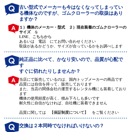
古い型式でメーカーも今はなくなってしまってい
る機体なのですが、ゴムクローラーの取扱はあり
ますか？
１）機体のメーカー・型式 ２）現在装着のゴムクローラーの
サイズ
を
LINE
、
こちらから
あるいは 電話 にてお問い合わせください
取扱があるかどうか、サイズが合っているかをお調べします
純正品に比べて、かなり安いので、品質が心配で
す
すぐに切れたりしませんか？
当店にて販売しているのは、国内トップメーカーの商品です
品質には自信を持って、販売しております
また、当店の関係会社の運営するレンタル機にも装着しており
ます
機体の使用頻度が高く、積み下ろしも多いです
耐久性に自信がなければ、自社機に装着できません
品質に関しては
【保証制度について】
をご覧ください
交換は２本同時でなければいけないの？