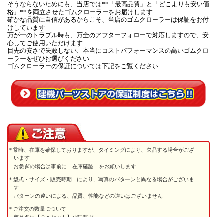
そうならないためにも、当店では**「最高品質」と「どこよりも安い価
格」**を両立させたゴムクローラーをお届けします
確かな品質に自信があるからこそ、当店のゴムクローラーは保証をお付
けしています
万が一のトラブル時も、万全のアフターフォローで対応しますので、安
心してご使用いただけます
目先の安さで失敗しない、本当にコストパフォーマンスの高いゴムクロ
ーラーをぜひお選びください
ゴムクローラーの保証については下記をご覧ください
常時、在庫を確保しておりますが、タイミングにより、欠品する場合がござ
います
お急ぎの場合は事前に 在庫確認 をお願いします
型式・サイズ・販売時期 により、写真のパターンと異なる場合がございま
す
パターンの違いによる、品質、性能などの違いはございません
ご注文の数量について
商品名に【２本セット】の記載が