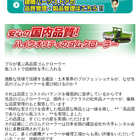
プロが選ぶ高品質ゴムクローラー
低コストで信頼性を手に入れる
過酷な現場で活躍する建設・土木業界のプロフェッショナルが、なぜ当
店のゴムクローラーを選び続けるのか？
それは品質とコストのバランスを徹底的に追求しているからです
当店のゴムクローラーは、国内トップクラスの社外品メーカーが、厳格
な品質管理のもと製造しています
一時的な安さだけを追求した低品質な商品とは一線を画し、**「高品質
でありながら低コスト」**を実現しました
この品質は、すぐにその差を実感いただけます
その証拠にこのゴムクローラーは日本全国の建設会社や大手レンタル会
社に多数採用されており
さらに、多くの建機ディーラーや修理工場からも高い評価をいただいて
いることが、信頼の証です