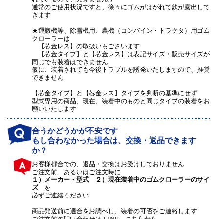
通常のご使用状況ですと、徐々にゴムがはがれて鉄が露出して
きます
★運搬機等、除雪機用、農機（コンバイン・トラクタ）用ゴム
クローラーは
【芯金レス】の取扱いもございます
【芯金タイプ】と【芯金レス】は表記サイズ・販売サイズが
同じでも装着はできません
仮に、装着されても今後トラブルを誘発いたしますので、推奨
できません
【芯金タイプ】と【芯金レス】タイプを判断の基準にせず
型式専用の商品、現在、装着中のものと同じタイプの装着をお
願いいたします
合うかどうかが不安です
もし合わなかった場合は、交換・返品できます
か？
お客様都合での、返品・交換はお受けしておりません
ご注文前 あるいはご注文時に
１）メーカー・型式 ２）現在装着中のゴムクローラーのサイ
ズ
を
必ずご連絡ください
商品発送前に適合をお調べし、装着の可否をご連絡します
ご注文前の問い合わせは
LINE
、
こちらから