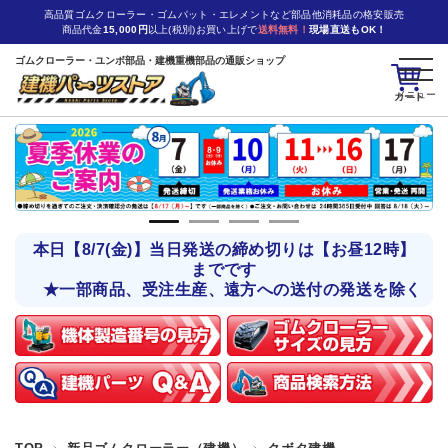
高品質ゴムクローラー・ゴムパット・エレメントなど部品他消耗品の格安販売
商品代金
15,000円
以上(税別)お買い上げで
送料無料！
現場直送もOK！
ゴムクローラー・ユンボ部品・建機重機部品の通販ショップ
カート
本日【8/7(金)】当日発送の締め切りは【お昼12時】
までです
★一部商品、受注生産、遠方への送付の発送を除く