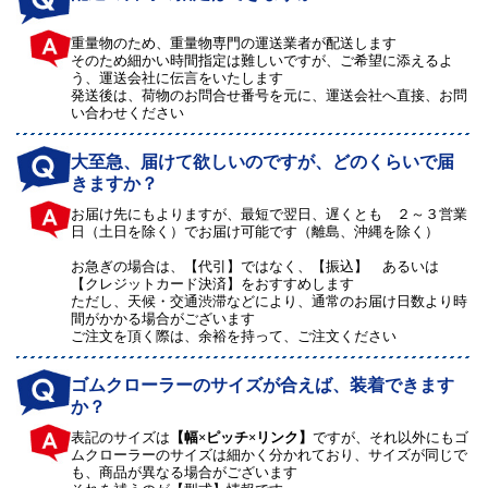
重量物のため、重量物専門の運送業者が配送します
そのため細かい時間指定は難しいですが、ご希望に添えるよ
う、運送会社に伝言をいたします
発送後は、荷物のお問合せ番号を元に、運送会社へ直接、お問
い合わせください
大至急、届けて欲しいのですが、どのくらいで届
きますか？
お届け先にもよりますが、最短で翌日、遅くとも ２～３営業
日（土日を除く）でお届け可能です（離島、沖縄を除く）
お急ぎの場合は、【代引】ではなく、【振込】 あるいは
【クレジットカード決済】をおすすめします
ただし、天候・交通渋滞などにより、通常のお届け日数より時
間がかかる場合がございます
ご注文を頂く際は、余裕を持って、ご注文ください
ゴムクローラーのサイズが合えば、装着できます
か？
表記のサイズは
【幅×ピッチ×リンク】
ですが、それ以外にもゴ
ムクローラーのサイズは細かく分かれており、サイズが同じで
も、商品が異なる場合がございます