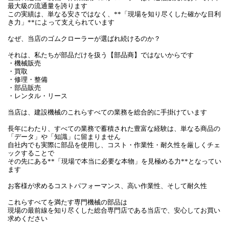
最大級の流通量を誇ります
この実績は、単なる安さではなく、**「現場を知り尽くした確かな目利
き力」**によって支えられています
なぜ、当店のゴムクローラーが選ばれ続けるのか？
それは、私たちが部品だけを扱う【部品商】ではないからです
・機械販売
・買取
・修理・整備
・部品販売
・レンタル・リース
当店は、建設機械のこれらすべての業務を総合的に手掛けています
長年にわたり、すべての業務で蓄積された豊富な経験は、単なる商品の
「データ」や「知識」に留まりません
自社内でも実際に部品を使用し、コスト・作業性・耐久性を厳しくチェ
ックすることで
その先にある**「現場で本当に必要な本物」を見極める力**となってい
ます
お客様が求めるコストパフォーマンス、高い作業性、そして耐久性
これらすべてを満たす専門機械の部品は
現場の最前線を知り尽くした総合専門店である当店で、安心してお買い
求めください