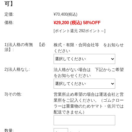
可】
定価:
¥70,400
(税込)
¥29,200
(税込)
58%OFF
価格:
[ポイント還元 292ポイント～]
1)法人格の有無 【必
株式・有限・合同会社等 をお知らせ
須】:
ください
2)法人格なし:
法人格がない場合は 下記からご希望
をお知らせください
3)その他:
営業所止め希望の場合は運送会社と営
業所をご記入ください。（ゴムクロー
ラーは重量物のためヤマト・佐川では
配送できません）
数量: