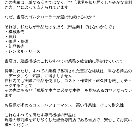
この実績は、単なる安さではなく、**「現場を知り尽くした確かな目利
き力」**によって支えられています
なぜ、当店のゴムクローラーが選ばれ続けるのか？
それは、私たちが部品だけを扱う【部品商】ではないからです
・機械販売
・買取
・修理・整備
・部品販売
・レンタル・リース
当店は、建設機械のこれらすべての業務を総合的に手掛けています
長年にわたり、すべての業務で蓄積された豊富な経験は、単なる商品の
「データ」や「知識」に留まりません
自社内でも実際に部品を使用し、コスト・作業性・耐久性を厳しくチェ
ックすることで
その先にある**「現場で本当に必要な本物」を見極める力**となってい
ます
お客様が求めるコストパフォーマンス、高い作業性、そして耐久性
これらすべてを満たす専門機械の部品は
現場の最前線を知り尽くした総合専門店である当店で、安心してお買い
求めください