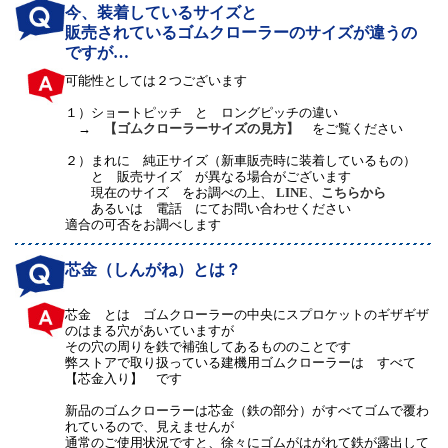
今、装着しているサイズと
販売されているゴムクローラーのサイズが違うの
ですが…
可能性としては２つございます
１）
ショートピッチ と ロングピッチの違い
→
【ゴムクローラーサイズの見方】
をご覧ください
２）
まれに 純正サイズ（新車販売時に装着しているもの）
と 販売サイズ が異なる場合がございます
現在のサイズ をお調べの上、
LINE
、
こちらから
あるいは 電話 にてお問い合わせください
適合の可否をお調べします
芯金（しんがね）とは？
芯金 とは ゴムクローラーの中央にスプロケットのギザギザ
のはまる穴があいていますが
その穴の周りを鉄で補強してあるもののことです
弊ストアで取り扱っている建機用ゴムクローラーは すべて
【芯金入り】 です
新品のゴムクローラーは芯金（鉄の部分）がすべてゴムで覆わ
れているので、見えませんが
通常のご使用状況ですと、徐々にゴムがはがれて鉄が露出して