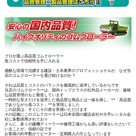
プロが選ぶ高品質ゴムクローラー
低コストで信頼性を手に入れる
過酷な現場で活躍する建設・土木業界のプロフェッショナルが、なぜ当
店のゴムクローラーを選び続けるのか？
それは品質とコストのバランスを徹底的に追求しているからです
当店のゴムクローラーは、国内トップクラスの社外品メーカーが、厳格
な品質管理のもと製造しています
一時的な安さだけを追求した低品質な商品とは一線を画し、**「高品質
でありながら低コスト」**を実現しました
この品質は、すぐにその差を実感いただけます
その証拠にこのゴムクローラーは日本全国の建設会社や大手レンタル会
社に多数採用されており
さらに、多くの建機ディーラーや修理工場からも高い評価をいただいて
いることが、信頼の証です
お客様の約半数がリピーター・定期購入の方となっています