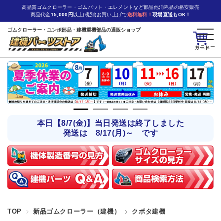
高品質ゴムクローラー・ゴムパット・エレメントなど部品他消耗品の格安販売
商品代金
15,000円
以上(税別)お買い上げで
送料無料！
現場直送もOK！
ゴムクローラー・ユンボ部品・建機重機部品の通販ショップ
カート
本日【8/7(金)】当日発送は終了しました
発送は 8/17(月)～ です
TOP
新品ゴムクローラー（建機）
クボタ建機