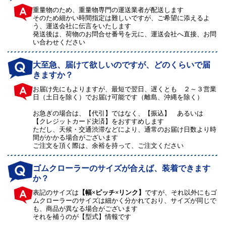
重量物のため、重量物専門の運送業者が配送します
そのため細かい時間指定は難しいですが、ご希望に添えるよ
う、運送会社に伝言をいたします
発送後は、荷物のお問合せ番号を元に、運送会社へ直接、お問
い合わせください
大至急、届けて欲しいのですが、どのくらいで届
きますか？
お届け先にもよりますが、最短で翌日、遅くとも ２～３営業
日（土日を除く）でお届け可能です（離島、沖縄を除く）
お急ぎの場合は、【代引】ではなく、【振込】 あるいは
【クレジットカード決済】をおすすめします
ただし、天候・交通渋滞などにより、通常のお届け日数より時
間がかかる場合がございます
ご注文を頂く際は、余裕を持って、ご注文ください
ゴムクローラーのサイズが合えば、装着できます
か？
表記のサイズは
【幅×ピッチ×リンク】
ですが、それ以外にもゴ
ムクローラーのサイズは細かく分かれており、サイズが同じで
も、商品が異なる場合がございます
それを補うのが【型式】情報です