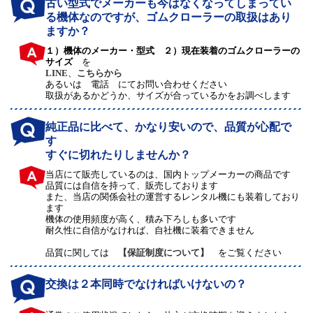
古い型式でメーカーも今はなくなってしまってい
る機体なのですが、ゴムクローラーの取扱はあり
ますか？
１）機体のメーカー・型式 ２）現在装着のゴムクローラーの
サイズ
を
LINE
、
こちらから
あるいは 電話 にてお問い合わせください
取扱があるかどうか、サイズが合っているかをお調べします
純正品に比べて、かなり安いので、品質が心配で
す
すぐに切れたりしませんか？
当店にて販売しているのは、国内トップメーカーの商品です
品質には自信を持って、販売しております
また、当店の関係会社の運営するレンタル機にも装着しており
ます
機体の使用頻度が高く、積み下ろしも多いです
耐久性に自信がなければ、自社機に装着できません
品質に関しては
【保証制度について】
をご覧ください
交換は２本同時でなければいけないの？