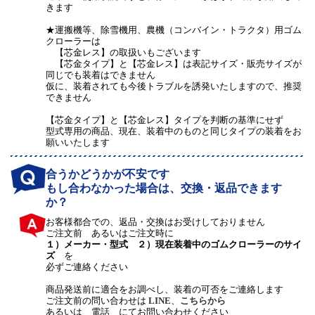
きます
★運搬機等、除雪機用、農機（コンバイン・トラクタ）用ゴム
クローラーは
【芯金レス】の取扱いもございます
【芯金タイプ】と【芯金レス】は表記サイズ・販売サイズが
同じでも装着はできません
仮に、装着されても今後トラブルを誘発いたしますので、推奨
できません
【芯金タイプ】と【芯金レス】タイプを判断の基準にせず
型式専用の商品、現在、装着中のものと同じタイプの装着をお
願いいたします
合うかどうかが不安です
もし合わなかった場合は、交換・返品できます
か？
お客様都合での、返品・交換はお受けしておりません
ご注文前 あるいはご注文時に
１）メーカー・型式 ２）現在装着中のゴムクローラーのサイ
ズ
を
必ずご連絡ください
商品発送前に適合をお調べし、装着の可否をご連絡します
ご注文前の問い合わせは
LINE
、
こちらから
あるいは 電話 にてお問い合わせください