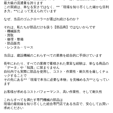
最大級の流通量を誇ります
この実績は、単なる安さではなく、**「現場を知り尽くした確かな目利
き力」**によって支えられています
なぜ、当店のゴムクローラーが選ばれ続けるのか？
それは、私たちが部品だけを扱う【部品商】ではないからです
・機械販売
・買取
・修理・整備
・部品販売
・レンタル・リース
当店は、建設機械のこれらすべての業務を総合的に手掛けています
長年にわたり、すべての業務で蓄積された豊富な経験は、単なる商品の
「データ」や「知識」に留まりません
自社内でも実際に部品を使用し、コスト・作業性・耐久性を厳しくチェ
ックすることで
その先にある**「現場で本当に必要な本物」を見極める力**となってい
ます
お客様が求めるコストパフォーマンス、高い作業性、そして耐久性
これらすべてを満たす専門機械の部品は
現場の最前線を知り尽くした総合専門店である当店で、安心してお買い
求めください