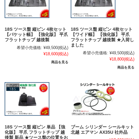
18S ツース盤 縦ピン 4枚セット
18S ツース盤 縦ピン 4枚セット
【バケット幅】 【強化版】 平爪
【ワイド幅】 【強化版】 平爪
フラットチップ 越後製
フラットチップ 越後製 ★入荷し
ました
希望小売価格:
¥49,500
(税込)
希望小売価格:
¥49,500
(税込)
¥18,600
(税込)
¥18,800
(税込)
商品を見る
商品を見る
18S ツース盤 縦ピン 単品 【強
ブーム シリンダー シールキット
化版】 平爪 フラットチップ 越
北越 エアマン AX35U 社外品
後製 新品 ★ツース盤の位置をお