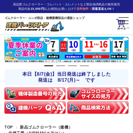
高品質ゴムクローラー・ゴムパット・エレメントなど部品他消耗品の格安販売
商品代金
15,000円
以上(税別)お買い上げで
送料無料！
現場直送もOK！
ゴムクローラー・ユンボ部品・建機重機部品の通販ショップ
カート
本日【8/7(金)】当日発送は終了しました
発送は 8/17(月)～ です
TOP
新品ゴムクローラー（建機）