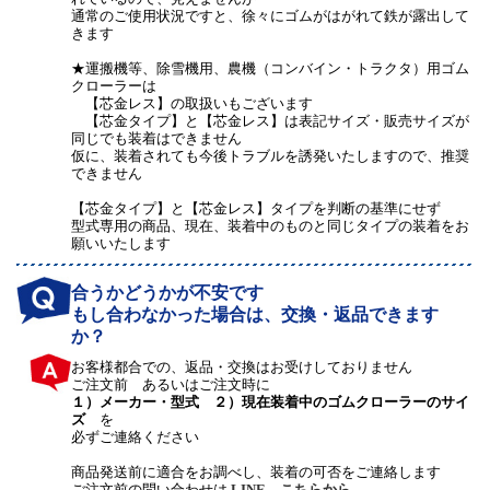
通常のご使用状況ですと、徐々にゴムがはがれて鉄が露出して
きます
★運搬機等、除雪機用、農機（コンバイン・トラクタ）用ゴム
クローラーは
【芯金レス】の取扱いもございます
【芯金タイプ】と【芯金レス】は表記サイズ・販売サイズが
同じでも装着はできません
仮に、装着されても今後トラブルを誘発いたしますので、推奨
できません
【芯金タイプ】と【芯金レス】タイプを判断の基準にせず
型式専用の商品、現在、装着中のものと同じタイプの装着をお
願いいたします
合うかどうかが不安です
もし合わなかった場合は、交換・返品できます
か？
お客様都合での、返品・交換はお受けしておりません
ご注文前 あるいはご注文時に
１）メーカー・型式 ２）現在装着中のゴムクローラーのサイ
ズ
を
必ずご連絡ください
商品発送前に適合をお調べし、装着の可否をご連絡します
ご注文前の問い合わせは
LINE
、
こちらから