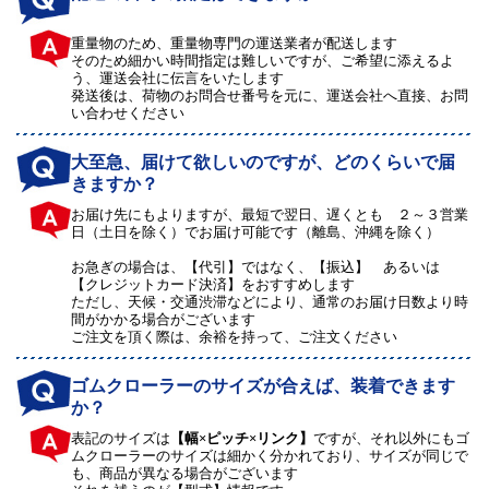
重量物のため、重量物専門の運送業者が配送します
そのため細かい時間指定は難しいですが、ご希望に添えるよ
う、運送会社に伝言をいたします
発送後は、荷物のお問合せ番号を元に、運送会社へ直接、お問
い合わせください
大至急、届けて欲しいのですが、どのくらいで届
きますか？
お届け先にもよりますが、最短で翌日、遅くとも ２～３営業
日（土日を除く）でお届け可能です（離島、沖縄を除く）
お急ぎの場合は、【代引】ではなく、【振込】 あるいは
【クレジットカード決済】をおすすめします
ただし、天候・交通渋滞などにより、通常のお届け日数より時
間がかかる場合がございます
ご注文を頂く際は、余裕を持って、ご注文ください
ゴムクローラーのサイズが合えば、装着できます
か？
表記のサイズは
【幅×ピッチ×リンク】
ですが、それ以外にもゴ
ムクローラーのサイズは細かく分かれており、サイズが同じで
も、商品が異なる場合がございます