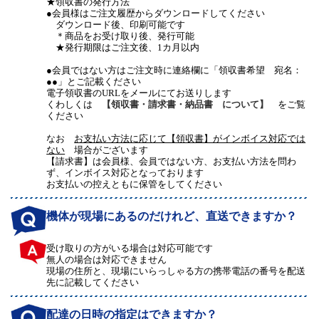
★領収書の発行方法
●会員様はご注文履歴からダウンロードしてください
ダウンロード後、印刷可能です
＊商品をお受け取り後、発行可能
★発行期限はご注文後、1カ月以内
●会員ではない方はご注文時に連絡欄に「領収書希望 宛名：
●●」とご記載ください
電子領収書のURLをメールにてお送りします
くわしくは
【領収書・請求書・納品書 について】
をご覧
ください
なお
お支払い方法に応じて【領収書】がインボイス対応では
ない
場合がございます
【請求書】は会員様、会員ではない方、お支払い方法を問わ
ず、インボイス対応となっております
お支払いの控えともに保管をしてください
機体が現場にあるのだけれど、直送できますか？
受け取りの方がいる場合は対応可能です
無人の場合は対応できません
現場の住所と、現場にいらっしゃる方の携帯電話の番号を配送
先に記載してください
配達の日時の指定はできますか？