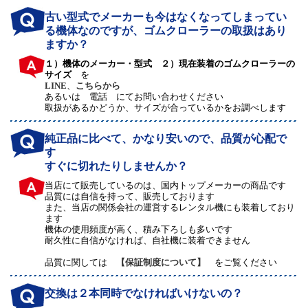
古い型式でメーカーも今はなくなってしまってい
る機体なのですが、ゴムクローラーの取扱はあり
ますか？
１）機体のメーカー・型式 ２）現在装着のゴムクローラーの
サイズ
を
LINE
、
こちらから
あるいは 電話 にてお問い合わせください
取扱があるかどうか、サイズが合っているかをお調べします
純正品に比べて、かなり安いので、品質が心配で
す
すぐに切れたりしませんか？
当店にて販売しているのは、国内トップメーカーの商品です
品質には自信を持って、販売しております
また、当店の関係会社の運営するレンタル機にも装着しており
ます
機体の使用頻度が高く、積み下ろしも多いです
耐久性に自信がなければ、自社機に装着できません
品質に関しては
【保証制度について】
をご覧ください
交換は２本同時でなければいけないの？