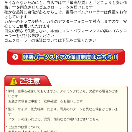
そうならないためにも、当店では**「最高品質」と「どこよりも安い価
格」**を両立させたゴムクローラーをお届けします
確かな品質に自信があるからこそ、当店のゴムクローラーは保証をお付
けしています
万が一のトラブル時も、万全のアフターフォローで対応しますので、安
心してご使用いただけます
目先の安さで失敗しない、本当にコストパフォーマンスの高いゴムクロ
ーラーをぜひお選びください
ゴムクローラーの保証については下記をご覧ください
常時、在庫を確保しておりますが、タイミングにより、欠品する場合がござ
います
お急ぎの場合は事前に 在庫確認 をお願いします
型式・サイズ・販売時期 により、写真のパターンと異なる場合がございま
す
パターンの違いによる、品質、性能などの違いはございません
ご注文の数量について
商品名に【２本セット】の記載が