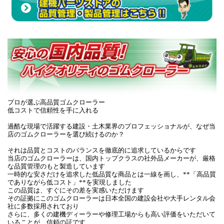
プロが選ぶ高品質ゴムクローラー
低コストで信頼性を手に入れる
過酷な現場で活躍する建設・土木業界のプロフェッショナルが、なぜ当
店のゴムクローラーを選び続けるのか？
それは品質とコストのバランスを徹底的に追求しているからです
当店のゴムクローラーは、国内トップクラスの社外品メーカーが、厳格
な品質管理のもと製造しています
一時的な安さだけを追求した低品質な商品とは一線を画し、**「高品質
でありながら低コスト」**を実現しました
この品質は、すぐにその差を実感いただけます
その証拠にこのゴムクローラーは日本全国の建設会社や大手レンタル会
社に多数採用されており
さらに、多くの建機ディーラーや修理工場からも高い評価をいただいて
いることが、信頼の証です