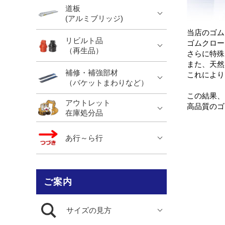
道板
(アルミブリッジ)
当店のゴム
リビルト品
ゴムクロー
（再生品）
さらに特殊
また、天然
補修・補強部材
これにより
（バケットまわりなど）
この結果、
アウトレット
高品質のゴ
在庫処分品
あ行～ら行
ご案内
サイズの見方