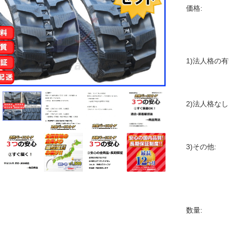
価格:
1)法人格の
2)法人格なし
3)その他:
数量: