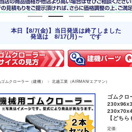
本日【8/7(金)】当日発送は終了しました
発送は 8/17(月)～ です
品ゴムクローラー（建機）
北越工業（AIRMAN/エアマン）
ゴムクロー
230x96x3
230x7
【どちら
定価: