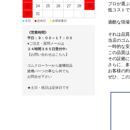
プロが選ぶ
23
24
25
26
27
28
29
低コストで
30
31
■
■
■
今日
定休日
出荷休業日
過酷な現場
《営業時間》
それは品質
平日：９：００～１７：００
当店のゴム
●ご注文・質問メールは
一時的な安
２４時間３６５日受付中♪
この品質は
【お問い合わせはこちら】
その証拠に
さらに、多
ゴムクローラーから建機部品
お客様の約
建機パーツの事なら何でも
ぜひ、この
お問合せ下さい
★土日・祝日は定休日です