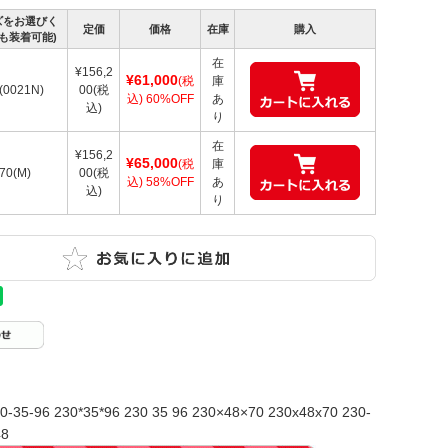
ズをお選びく
定価
価格
在庫
購入
も装着可能)
在
¥156,2
¥61,000
(税
庫
(0021N)
00
(税
込)
60%OFF
あ
込)
り
在
¥156,2
¥65,000
(税
庫
70(M)
00
(税
込)
58%OFF
あ
込)
り
0-35-96 230*35*96 230 35 96 230×48×70 230x48x70 230-
48