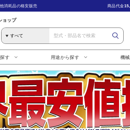
他消耗品の格安販売
商品代金
15
ショップ
ら探す
用途から探す
機械