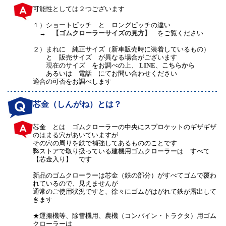
可能性としては２つございます
１）
ショートピッチ と ロングピッチの違い
→
【ゴムクローラーサイズの見方】
をご覧ください
２）
まれに 純正サイズ（新車販売時に装着しているもの）
と 販売サイズ が異なる場合がございます
現在のサイズ をお調べの上、
LINE
、
こちらから
あるいは 電話 にてお問い合わせください
適合の可否をお調べします
芯金（しんがね）とは？
芯金 とは ゴムクローラーの中央にスプロケットのギザギザ
のはまる穴があいていますが
その穴の周りを鉄で補強してあるもののことです
弊ストアで取り扱っている建機用ゴムクローラーは すべて
【芯金入り】 です
新品のゴムクローラーは芯金（鉄の部分）がすべてゴムで覆わ
れているので、見えませんが
通常のご使用状況ですと、徐々にゴムがはがれて鉄が露出して
きます
★運搬機等、除雪機用、農機（コンバイン・トラクタ）用ゴム
クローラーは