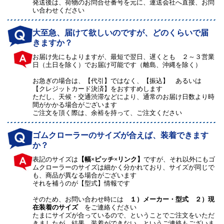
発送後は、荷物のお問合せ番号を元に、運送会社へ直接、お問
い合わせください
大至急、届けて欲しいのですが、どのくらいで届
きますか？
お届け先にもよりますが、最短で翌日、遅くとも ２～３営業
日（土日を除く）でお届け可能です（離島、沖縄を除く）
お急ぎの場合は、【代引】ではなく、【振込】 あるいは
【クレジットカード決済】をおすすめします
ただし、天候・交通渋滞などにより、通常のお届け日数より時
間がかかる場合がございます
ご注文を頂く際は、余裕を持って、ご注文ください
ゴムクローラーのサイズが合えば、装着できます
か？
表記のサイズは
【幅×ピッチ×リンク】
ですが、それ以外にもゴ
ムクローラーのサイズは細かく分かれており、サイズが同じで
も、商品が異なる場合がございます
それを補うのが【型式】情報です
そのため、お問い合わせ時には
１）メーカー・型式 ２）現
在装着のサイズ
をご連絡ください
たまにサイズが合っているので、ということでご注文をいただ
きましたが、結果、装着ができない、というご連絡もございま