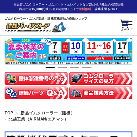
高品質ゴムクローラー・ゴムパット・エレメントなど部品他消耗品の格安販売
商品代金
15,000円
以上(税別)お買い上げで
送料無料！
現場直送もOK！
ゴムクローラー・ユンボ部品・建機重機部品の通販ショップ
カート
TOP
新品ゴムクローラー（建機）
北越工業（AIRMAN/エアマン）