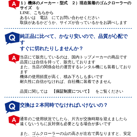
１）機体のメーカー・型式 ２）現在装着のゴムクローラーの
サイズ
を
LINE
、
こちらから
あるいは 電話 にてお問い合わせください
取扱があるかどうか、サイズが合っているかをお調べします
純正品に比べて、かなり安いので、品質が心配で
す
すぐに切れたりしませんか？
当店にて販売しているのは、国内トップメーカーの商品です
品質には自信を持って、販売しております
また、当店の関係会社の運営するレンタル機にも装着しており
ます
機体の使用頻度が高く、積み下ろしも多いです
耐久性に自信がなければ、自社機に装着できません
品質に関しては
【保証制度について】
をご覧ください
交換は２本同時でなければいけないの？
通常のご使用状況でしたら、片方が交換時期を迎えましたら
遠くないうちに反対側も必要となる場合が多いです
また、ゴムクローラーの山の高さが左右で異なりますと、安定