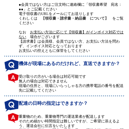
●会員ではない方はご注文時に連絡欄に「領収書希望 宛名：
●●」とご記載ください
電子領収書のURLをメールにてお送りします
くわしくは
【領収書・請求書・納品書 について】
をご覧
ください
なお
お支払い方法に応じて【領収書】がインボイス対応では
ない
場合がございます
【請求書】は会員様、会員ではない方、お支払い方法を問わ
ず、インボイス対応となっております
お支払いの控えともに保管をしてください
機体が現場にあるのだけれど、直送できますか？
受け取りの方がいる場合は対応可能です
無人の場合は対応できません
現場の住所と、現場にいらっしゃる方の携帯電話の番号を配送
先に記載してください
配達の日時の指定はできますか？
重量物のため、重量物専門の運送業者が配送します
そのため細かい時間指定は難しいですが、ご希望に添えるよ
う、運送会社に伝言をいたします