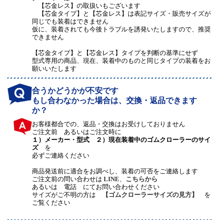
【芯金レス】の取扱いもございます
【芯金タイプ】と【芯金レス】は表記サイズ・販売サイズが
同じでも装着はできません
仮に、装着されても今後トラブルを誘発いたしますので、推奨
できません
【芯金タイプ】と【芯金レス】タイプを判断の基準にせず
型式専用の商品、現在、装着中のものと同じタイプの装着をお
願いいたします
合うかどうかが不安です
もし合わなかった場合は、交換・返品できます
か？
お客様都合での、返品・交換はお受けしておりません
ご注文前 あるいはご注文時に
１）メーカー・型式 ２）現在装着中のゴムクローラーのサイ
ズ
を
必ずご連絡ください
商品発送前に適合をお調べし、装着の可否をご連絡します
ご注文前の問い合わせは
LINE
、
こちらから
あるいは 電話 にてお問い合わせください
サイズがご不明の方は
【ゴムクローラーサイズの見方】
を
ご覧ください