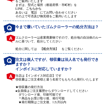
をご案内いたします
まずは、型式と場所（都道府県・市町村）を
LINE
、
こちらから
あるいは 電話 にてお問い合わせください
その上で可否及び御見積をご案内いたします
今まで履いていたゴムクローラーの処分方法は？
ゴムクローラーは産業廃棄物ですので、処分地の自治体のルー
ルに基づいて、処分してください
処分に関しては
【処分方法】
をご覧ください
注文は個人ですが、領収書は法人名でも発行でき
ますか？
インボイスに対応していますか？
当店は【インボイス対応店】です
領収書はご注文者様と違う名前でももちろん発行いたします
★領収書の発行方法
●会員様はご注文履歴からダウンロードしてください
ダウンロード後、印刷可能です
＊商品をお受け取り後、発行可能
★発行期限はご注文後、1カ月以内