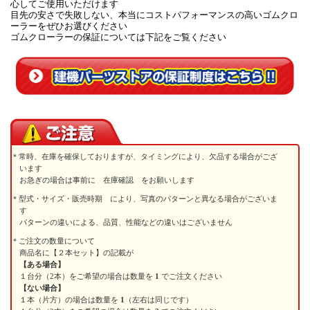
心してご使用いただけます
目先の安さで失敗しない、本当にコストパフォーマンスの高いゴムクロ
ーラーをぜひお選びください
ゴムクローラーの保証については下記をご覧ください
常時、在庫を確保しておりますが、タイミングにより、欠品する場合がござ
います
お急ぎの場合は事前に 在庫確認 をお願いします
型式・サイズ・販売時期 により、写真のパターンと異なる場合がございま
す
パターンの違いによる、品質、性能などの違いはございません
ご注文の数量について
商品名に【２本セット】の記載が
【ある場合】
１台分（2本）をご希望の場合は数量を
1
でご注文ください
【ない場合】
１本（片方）の場合は数量を
1
（左右は同じです）