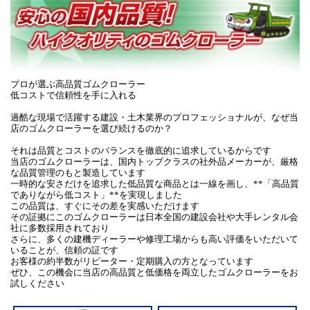
プロが選ぶ高品質ゴムクローラー
低コストで信頼性を手に入れる
過酷な現場で活躍する建設・土木業界のプロフェッショナルが、なぜ当
店のゴムクローラーを選び続けるのか？
それは品質とコストのバランスを徹底的に追求しているからです
当店のゴムクローラーは、国内トップクラスの社外品メーカーが、厳格
な品質管理のもと製造しています
一時的な安さだけを追求した低品質な商品とは一線を画し、**「高品質
でありながら低コスト」**を実現しました
この品質は、すぐにその差を実感いただけます
その証拠にこのゴムクローラーは日本全国の建設会社や大手レンタル会
社に多数採用されており
さらに、多くの建機ディーラーや修理工場からも高い評価をいただいて
いることが、信頼の証です
お客様の約半数がリピーター・定期購入の方となっています
ぜひ、この機会に当店の高品質と低価格を両立したゴムクローラーをお
試しください