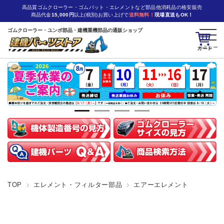
高品質ゴムクローラー・ゴムパット・エレメントなど部品他消耗品の格安販売
商品代金
15,000円
以上(税別)お買い上げで
送料無料！
現場直送もOK！
ゴムクローラー・ユンボ部品・建機重機部品の通販ショップ
カート
TOP
エレメント・フィルター部品
エアーエレメント