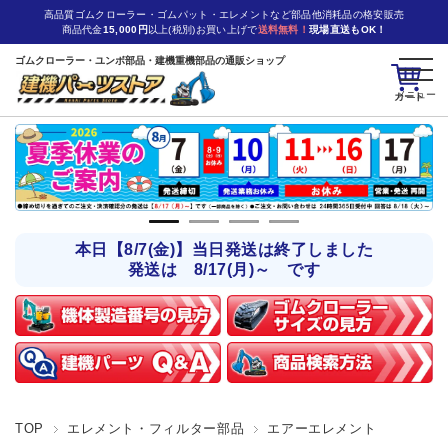
高品質ゴムクローラー・ゴムパット・エレメントなど部品他消耗品の格安販売
商品代金
15,000円
以上(税別)お買い上げで
送料無料！
現場直送もOK！
ゴムクローラー・ユンボ部品・建機重機部品の通販ショップ
カート
本日【8/7(金)】当日発送は終了しました
発送は 8/17(月)～ です
TOP
エレメント・フィルター部品
エアーエレメント