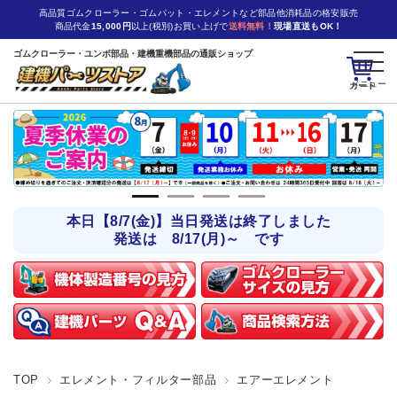
高品質ゴムクローラー・ゴムパット・エレメントなど部品他消耗品の格安販売
商品代金
15,000円
以上(税別)お買い上げで
送料無料！
現場直送もOK！
ゴムクローラー・ユンボ部品・建機重機部品の通販ショップ
カート
本日【8/7(金)】当日発送は終了しました
発送は 8/17(月)～ です
TOP
エレメント・フィルター部品
エアーエレメント