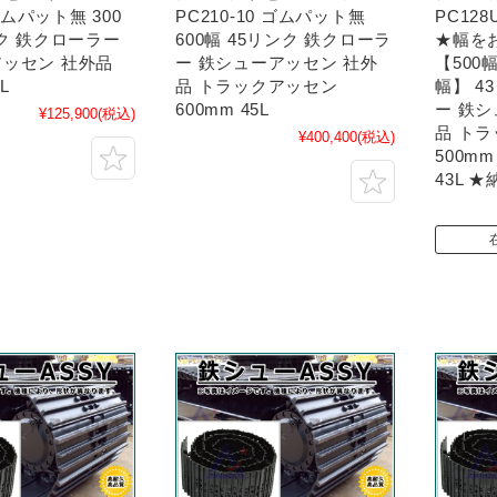
 ゴムパット無 300
PC210-10 ゴムパット無
PC12
ンク 鉄クローラー
600幅 45リンク 鉄クローラ
★幅を
ッセン 社外品
ー 鉄シューアッセン 社外
【500幅
L
品 トラックアッセン
幅】 4
600mm 45L
ー 鉄
¥125,900
(税込)
品 ト
¥400,400
(税込)
500mm
43L 