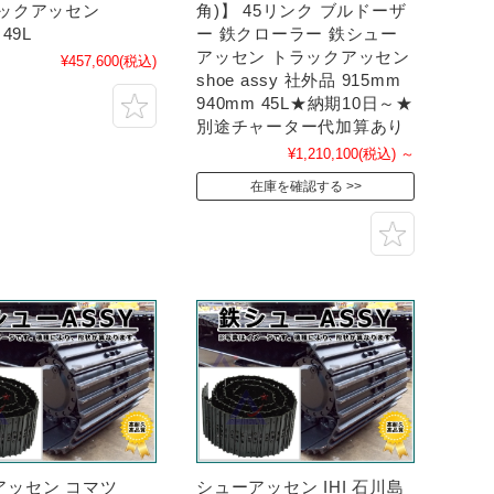
ラックアッセン
角)】 45リンク ブルドーザ
 49L
ー 鉄クローラー 鉄シュー
アッセン トラックアッセン
¥457,600
(税込)
shoe assy 社外品 915mm
940mm 45L★納期10日～★
別途チャーター代加算あり
¥1,210,100
(税込)
～
在庫を確認する
アッセン コマツ
シューアッセン IHI 石川島