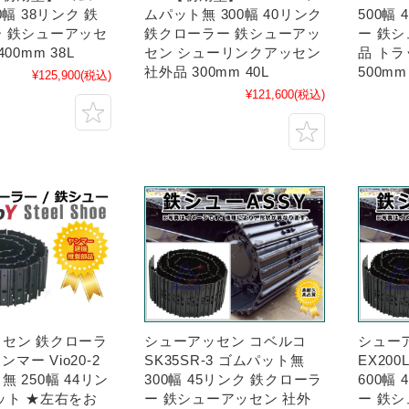
0幅 38リンク 鉄
ムパット無 300幅 40リンク
500幅
 鉄シューアッセ
鉄クローラー 鉄シューアッ
ー 鉄
00mm 38L
セン シューリンクアッセン
品 ト
社外品 300mm 40L
500mm
¥125,900
(税込)
¥121,600
(税込)
セン 鉄クローラ
シューアッセン コベルコ
シュー
ヤンマー Vio20-2
SK35SR-3 ゴムパット無
EX20
 250幅 44リン
300幅 45リンク 鉄クローラ
600幅
ット ★左右をお
ー 鉄シューアッセン 社外
ー 鉄