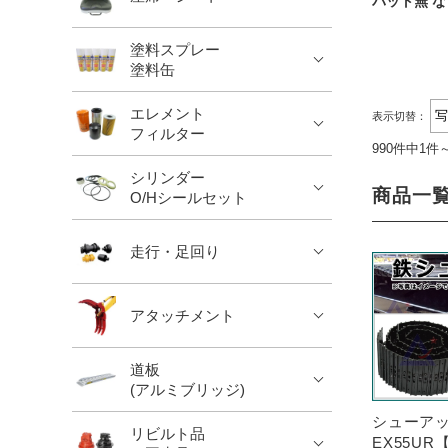
パット無 な
塗料スプレー
塗料缶
エレメント
表示切替：
フィルター
990件中1件
シリンダー
商品一
O/Hシールセット
走行・足回り
アタッチメント
道板
(アルミブリッジ)
シューアッ
リビルト品
EX55U