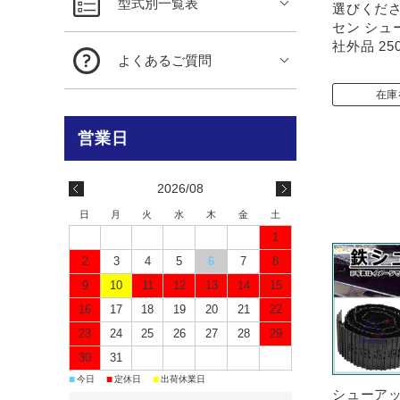
型式別一覧表
選びくださ
セン シュ
社外品 250
よくあるご質問
在庫
2026/08
日
月
火
水
木
金
土
1
2
3
4
5
6
7
8
9
10
11
12
13
14
15
16
17
18
19
20
21
22
23
24
25
26
27
28
29
30
31
■
■
■
今日
定休日
出荷休業日
シューアッ