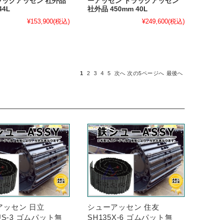
ラックアッセン 社外品
ーアッセン トラックアッセン
44L
社外品 450mm 40L
¥153,900
(税込)
¥249,600
(税込)
1
2
3
4
5
次へ
次の5ページへ
最後へ
アッセン 日立
シューアッセン 住友
5US-3 ゴムパット無
SH135X-6 ゴムパット無