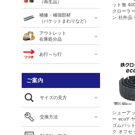
（再生品）
ット無 40
クローラー
補修・補強部材
ン 社外品 4
（バケットまわりなど）
アウトレット
在庫処分品
あ行～ら行
ご案内
サイズの見方
シューアッ
交換方法
ー ecoY 
ゴムパット無
ク オフセ