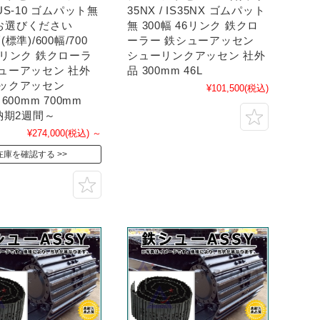
8US-10 ゴムパット無
35NX / IS35NX ゴムパット
お選びください
無 300幅 46リンク 鉄クロ
(標準)/600幅/700
ーラー 鉄シューアッセン
3リンク 鉄クローラ
シューリンクアッセン 社外
シューアッセン 社外
品 300mm 46L
ラックアッセン
¥101,500
(税込)
 600mm 700mm
★納期2週間～
¥274,000
(税込)
～
在庫を確認する