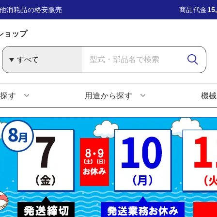
他消耗品の格安販売
商品代金
15
ショップ
ら探す
用途から探す
機械