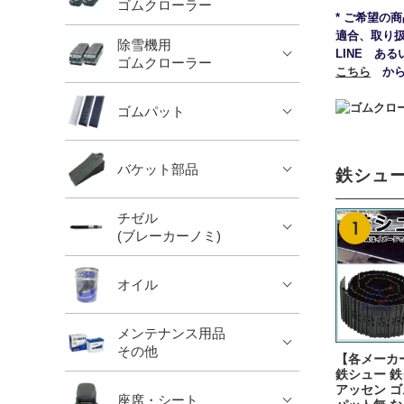
ゴムクローラー
* ご希望の
適合、取り
除雪機用
LINE ある
ゴムクローラー
こちら
からお
ゴムパット
バケット部品
鉄シュー
チゼル
(ブレーカーノミ)
オイル
メンテナンス用品
その他
【各メーカ
鉄シュー 鉄
アッセン 
座席・シート