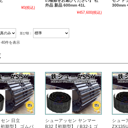
ど
の種類をお選びください】 社
セン ト
外品 新品 600mm 41L
300mm 
¥0
(税込)
¥457,600
(税込)
並び順：
～40件を表示
覧
セン 日立
シューアッセン ヤンマー
シュー
R【初期型】 ゴムパ
B32【初期型】 / B32-1 ゴ
ZX13