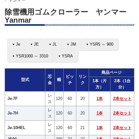
ヤンマー
除雪機用ゴムクローラー ヤンマー
Yanmar
Je
JE
JL
JM
YSR5 ～ 900
YSR1000 ～ 3310
YSRA
商品ページ
芯
ピッ
リン
型式
幅
1本（片
2本（1台
金
チ
ク
方）
分）
レ
Je-7F
120
60
20
1本
2本セット
ス
レ
Je-7H
120
60
20
1本
2本セット
ス
レ
Je-10HEL
120
60
21
1本
2本セット
ス