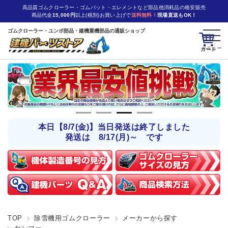
高品質ゴムクローラー・ゴムパット・エレメントなど部品他消耗品の格安販売
商品代金
15,000円
以上(税別)お買い上げで
送料無料！
現場直送もOK！
ゴムクローラー・ユンボ部品・建機重機部品の通販ショップ
カート
本日【8/7(金)】当日発送は終了しました
発送は 8/17(月)～ です
TOP
除雪機用ゴムクローラー
メーカーから探す