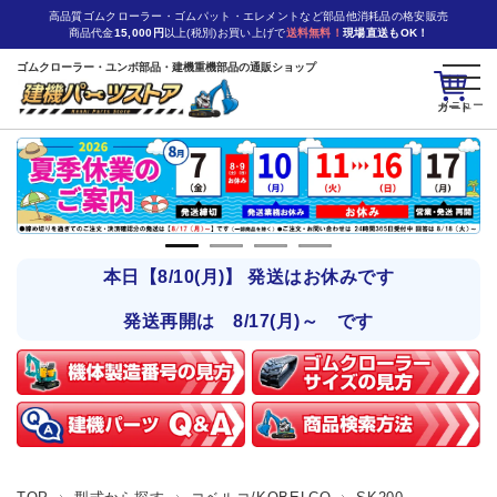
高品質ゴムクローラー・ゴムパット・エレメントなど部品他消耗品の格安販売
商品代金
15,000円
以上(税別)お買い上げで
送料無料！
現場直送もOK！
ゴムクローラー・ユンボ部品・建機重機部品の通販ショップ
カート
本日【8/10(月)】 発送はお休みです
発送再開は 8/17(月)～ です