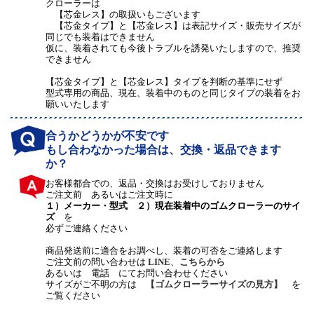
クローラーは
【芯金レス】の取扱いもございます
【芯金タイプ】と【芯金レス】は表記サイズ・販売サイズが
同じでも装着はできません
仮に、装着されても今後トラブルを誘発いたしますので、推奨
できません
【芯金タイプ】と【芯金レス】タイプを判断の基準にせず
型式専用の商品、現在、装着中のものと同じタイプの装着をお
願いいたします
合うかどうかが不安です
もし合わなかった場合は、交換・返品できます
か？
お客様都合での、返品・交換はお受けしておりません
ご注文前 あるいはご注文時に
１）メーカー・型式 ２）現在装着中のゴムクローラーのサイ
ズ
を
必ずご連絡ください
商品発送前に適合をお調べし、装着の可否をご連絡します
ご注文前の問い合わせは
LINE
、
こちらから
あるいは 電話 にてお問い合わせください
サイズがご不明の方は
【ゴムクローラーサイズの見方】
を
ご覧ください