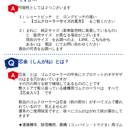
可能性としては２つございます
１）
ショートピッチ と ロングピッチの違い
→
【ゴムクローラーサイズの見方】
をご覧ください
２）
まれに 純正サイズ（新車販売時に装着しているもの）
と 販売サイズ が異なる場合がございます
現在のサイズ をお調べの上、
LINE
、
こちらから
あるいは 電話 にてお問い合わせください
適合の可否をお調べします
芯金（しんがね）とは？
芯金 とは ゴムクローラーの中央にスプロケットのギザギザ
のはまる穴があいていますが
その穴の周りを鉄で補強してあるもののことです
弊ストアで取り扱っている建機用ゴムクローラーは すべて
【芯金入り】 です
新品のゴムクローラーは芯金（鉄の部分）がすべてゴムで覆わ
れているので、見えませんが
通常のご使用状況ですと、徐々にゴムがはがれて鉄が露出して
きます
★運搬機等、除雪機用、農機（コンバイン・トラクタ）用ゴム