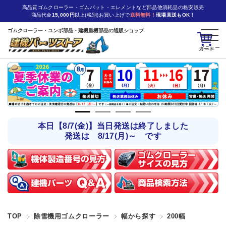
高品質ゴムクローラー・ゴムパット・エレメントなど部品他消耗品の格安販売
商品代金
15,000円
以上(税別)お買い上げで
送料無料！
現場直送もOK！
ゴムクローラー・ユンボ部品・建機重機部品の通販ショップ
カート
本日【8/7(金)】当日発送は終了しました
発送は 8/17(月)～ です
TOP
除雪機用ゴムクローラー
幅から探す
200幅