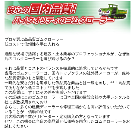
プロが選ぶ高品質ゴムクローラー
低コストで信頼性を手に入れる
過酷な現場で活躍する建設・土木業界のプロフェッショナルが、なぜ当
店のゴムクローラーを選び続けるのか？
それは品質とコストのバランスを徹底的に追求しているからです
当店のゴムクローラーは、国内トップクラスの社外品メーカーが、厳格
な品質管理のもと製造しています
一時的な安さだけを追求した低品質な商品とは一線を画し、**「高品質
でありながら低コスト」**を実現しました
この品質は、すぐにその差を実感いただけます
その証拠にこのゴムクローラーは日本全国の建設会社や大手レンタル会
社に多数採用されており
さらに、多くの建機ディーラーや修理工場からも高い評価をいただいて
いることが、信頼の証です
お客様の約半数がリピーター・定期購入の方となっています
ぜひ、この機会に当店の高品質と低価格を両立したゴムクローラーをお
試しください