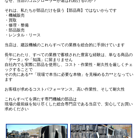
なぜ、当店のゴムクローラーが選ばれ続けるのか？
それは、私たちが部品だけを扱う【部品商】ではないからです
・機械販売
・買取
・修理・整備
・部品販売
・レンタル・リース
当店は、建設機械のこれらすべての業務を総合的に手掛けています
長年にわたり、すべての業務で蓄積された豊富な経験は、単なる商品の
「データ」や「知識」に留まりません
自社内でも実際に部品を使用し、コスト・作業性・耐久性を厳しくチェ
ックすることで
その先にある**「現場で本当に必要な本物」を見極める力**となってい
ます
お客様が求めるコストパフォーマンス、高い作業性、そして耐久性
これらすべてを満たす専門機械の部品は
現場の最前線を知り尽くした総合専門店である当店で、安心してお買い
求めください