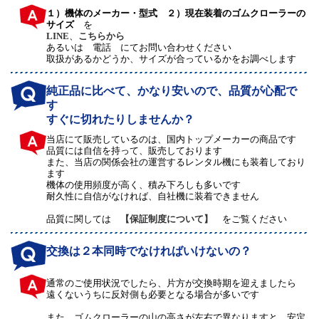
１）機体のメーカー・型式 ２）現在装着のゴムクローラーの
サイズ
を
LINE
、
こちらから
あるいは 電話 にてお問い合わせください
取扱があるかどうか、サイズが合っているかをお調べします
純正品に比べて、かなり安いので、品質が心配で
す
すぐに切れたりしませんか？
当店にて販売しているのは、国内トップメーカーの商品です
品質には自信を持って、販売しております
また、当店の関係会社の運営するレンタル機にも装着しており
ます
機体の使用頻度が高く、積み下ろしも多いです
耐久性に自信がなければ、自社機に装着できません
品質に関しては
【保証制度について】
をご覧ください
交換は２本同時でなければいけないの？
通常のご使用状況でしたら、片方が交換時期を迎えましたら
遠くないうちに反対側も必要となる場合が多いです
また、ゴムクローラーの山の高さが左右で異なりますと、安定