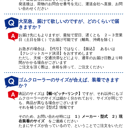
発送後は、荷物のお問合せ番号を元に、運送会社へ直接、お問
い合わせください
大至急、届けて欲しいのですが、どのくらいで届
きますか？
お届け先にもよりますが、最短で翌日、遅くとも ２～３営業
日（土日を除く）でお届け可能です（離島、沖縄を除く）
お急ぎの場合は、【代引】ではなく、【振込】 あるいは
【クレジットカード決済】をおすすめします
ただし、天候・交通渋滞などにより、通常のお届け日数より時
間がかかる場合がございます
ご注文を頂く際は、余裕を持って、ご注文ください
ゴムクローラーのサイズが合えば、装着できます
か？
表記のサイズは
【幅×ピッチ×リンク】
ですが、それ以外にもゴ
ムクローラーのサイズは細かく分かれており、サイズが同じで
も、商品が異なる場合がございます
それを補うのが【型式】情報です
そのため、お問い合わせ時には
１）メーカー・型式 ２）現
在装着のサイズ
をご連絡ください
たまにサイズが合っているので、ということでご注文をいただ