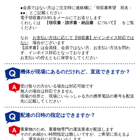
●会員ではない方はご注文時に連絡欄に「領収書希望 宛名：
●●」とご記載ください
電子領収書のURLをメールにてお送りします
くわしくは
【領収書・請求書・納品書 について】
をご覧
ください
なお
お支払い方法に応じて【領収書】がインボイス対応では
ない
場合がございます
【請求書】は会員様、会員ではない方、お支払い方法を問わ
ず、インボイス対応となっております
お支払いの控えともに保管をしてください
機体が現場にあるのだけれど、直送できますか？
受け取りの方がいる場合は対応可能です
無人の場合は対応できません
現場の住所と、現場にいらっしゃる方の携帯電話の番号を配送
先に記載してください
配達の日時の指定はできますか？
重量物のため、重量物専門の運送業者が配送します
そのため細かい時間指定は難しいですが、ご希望に添えるよ
う、運送会社に伝言をいたします